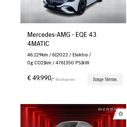
Mercedes-AMG - EQE 43
4MATIC
46.129
km
/
6|2022
/
Elektro
/
0
g CO2|km
/
476
|
350
PS|kW
€ 49.990,-
Bruttopreis