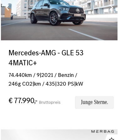
Mercedes-AMG - GLE 53
4MATIC+
74.440
km
/
9|2021
/
Benzin
/
246
g CO2|km
/
435
|
320
PS|kW
€ 77.990,-
Bruttopreis