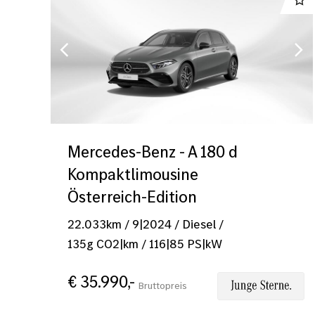
Mercedes-Benz - A 180 d
Kompaktlimousine
Österreich-Edition
22.033
km
/
9|2024
/
Diesel
/
135
g CO2|km
/
116
|
85
PS|kW
€ 35.990,-
Bruttopreis