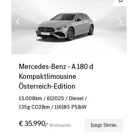
Mercedes-Benz - A 180 d
Kompaktlimousine
Österreich-Edition
13.008
km
/
6|2025
/
Diesel
/
135
g CO2|km
/
116
|
85
PS|kW
€ 35.990,-
Bruttopreis