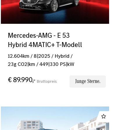
ANWENDEN
Mercedes-AMG - E 53
Hybrid 4MATIC+ T-Modell
12.604
km
/
8|2025
/
Hybrid
/
23
g CO2|km
/
449
|
330
PS|kW
€ 89.990,-
Bruttopreis