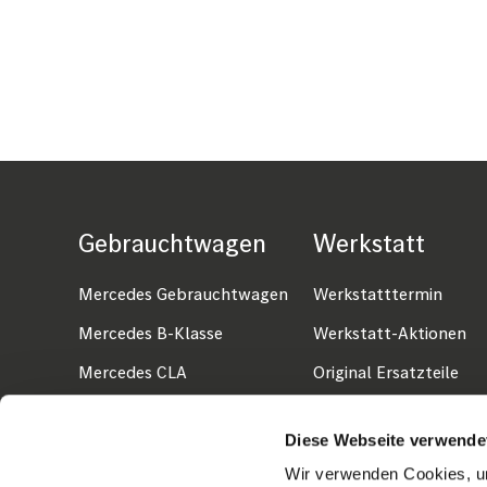
Gebrauchtwagen
Werkstatt
Fußzeile
Mercedes Gebrauchtwagen
Werkstatttermin
Mercedes B-Klasse
Werkstatt-Aktionen
Mercedes CLA
Original Ersatzteile
Mercedes E-Klasse
Garantie & Service
Diese Webseite verwende
Wir verwenden Cookies, um