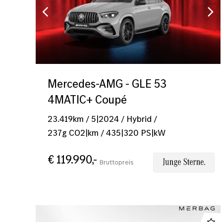
Mercedes-AMG - GLE 53
4MATIC+ Coupé
23.419
km
/
5|2024
/
Hybrid
/
237
g CO2|km
/
435
|
320
PS|kW
€ 119.990,-
Bruttopreis