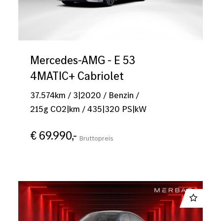
ZURÜCKSETZEN
Mercedes-AMG - E 53
4MATIC+ Cabriolet
37.574
km
/
3|2020
/
Benzin
/
215
g CO2|km
/
435
|
320
PS|kW
€ 69.990,-
Bruttopreis