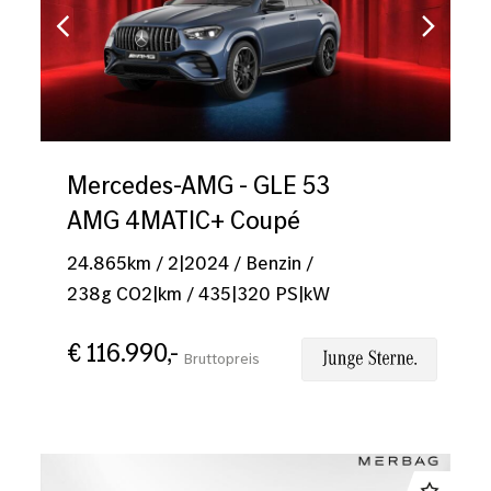
Mercedes-AMG - GLE 53
AMG 4MATIC+ Coupé
24.865
km
/
2|2024
/
Benzin
/
238
g CO2|km
/
435
|
320
PS|kW
€ 116.990,-
Bruttopreis