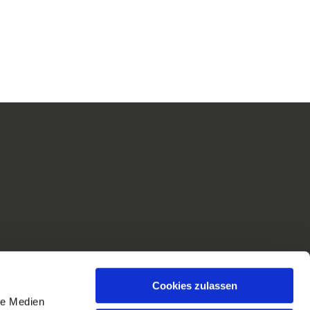
g
z
Cookies zulassen
le Medien