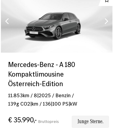
Mercedes-Benz - A 180
Kompaktlimousine
Österreich-Edition
11.853
km
/
8|2025
/
Benzin
/
139
g CO2|km
/
136
|
100
PS|kW
€ 35.990,-
Bruttopreis