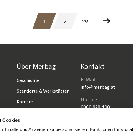
Seitennummerierun
1
2
29
AKTUELLE
SEITE
LETZTE
NÄCHSTE
SEITE
SEITE
SEITE
Über Merbag
Kontakt
E-Mail
Geschichte
info@merbag.at
Standorte & Werkstätten
Hotline
Karriere
0800 828 400
Lehre bei Merbag
Notfall Mercedes-Ben
t Cookies
Presse
0043 1 50 222 1 777
 Inhalte und Anzeigen zu personalisieren, Funktionen für sozia