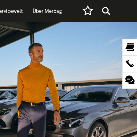
ervicewelt
Über Merbag