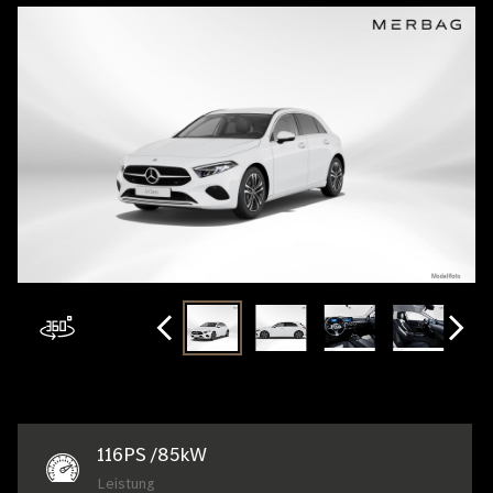
116
PS /
85
kW
Leistung