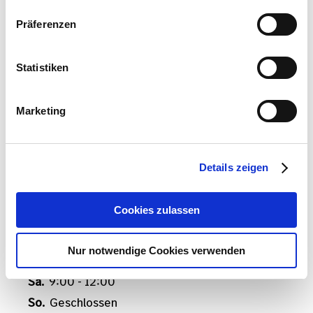
Präferenzen
Standort Donaustadt
Statistiken
Zur Standortseite
Marketing
Donaustadtstraße 51, 1220 Wien
+43 1 202 53 31
Details zeigen
donaustadt@merbag.at
Cookies zulassen
Verkauf
ÖFFNET MONTAG 08:00 UHR
Nur notwendige Cookies verwenden
Mo. - Fr.
8:00 - 18:00
Sa.
9:00 - 12:00
So.
Geschlossen