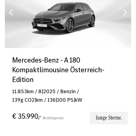
Mercedes-Benz - A 180
Kompaktlimousine Österreich-
Edition
11.853
km
/
8|2025
/
Benzin
/
139
g CO2|km
/
136
|
100
PS|kW
€ 35.990,-
Bruttopreis