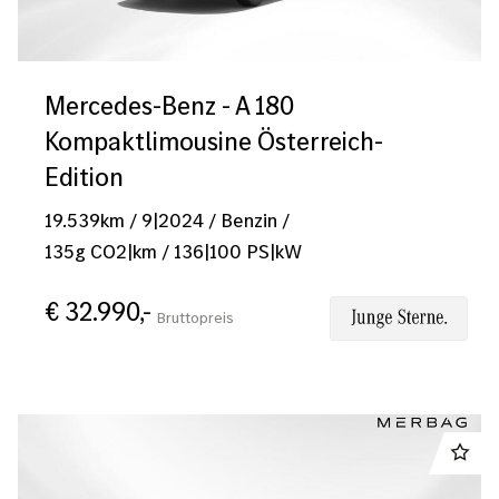
Mercedes-Benz - A 180
Kompaktlimousine Österreich-
Edition
19.539
km
/
9|2024
/
Benzin
/
135
g CO2|km
/
136
|
100
PS|kW
€ 32.990,-
Bruttopreis