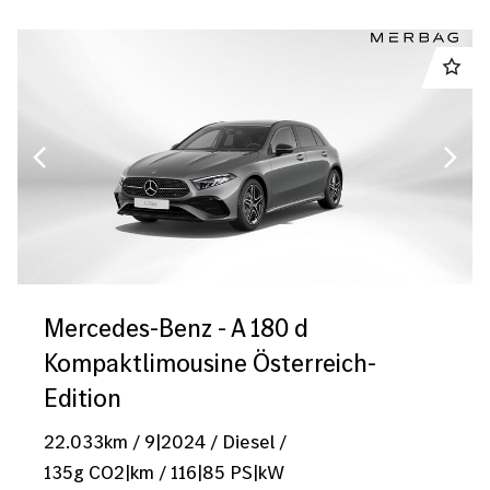
Mercedes-Benz - A 180 d
Kompaktlimousine Österreich-
Edition
22.033
km
/
9|2024
/
Diesel
/
135
g CO2|km
/
116
|
85
PS|kW