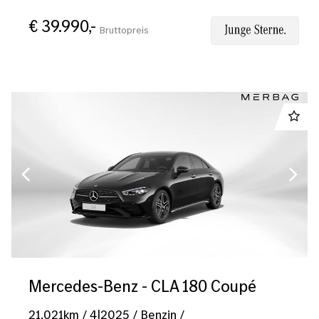
€ 39.990,-
Bruttopreis
Mercedes-Benz - CLA 180 Coupé
21.021
km
/
4|2025
/
Benzin
/