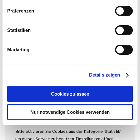
Verkauf
ÖFFNET FREITAG 08:00 UHR
Präferenzen
Mo. - Fr.
8:00 - 18:00
Sa.
9:00 - 12:00
Statistiken
So.
Geschlossen
Marketing
Inzahlungnahme-Rechner
Details zeigen
Noch günstiger zum neuen Gebrauchtwagen!
Cookies zulassen
Geben Sie Ihr aktuelles Fahrzeug in Zahlung.
Nur notwendige Cookies verwenden
Jetzt Marktwert berechnen
Bitte aktivieren Sie Cookies aus der Kategorie 'Statistik'
um dieses Service zu benutzen.
Einstellungen öffnen.