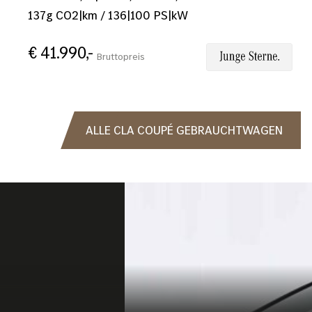
137
g CO2|km
/
136
|
100
PS|kW
€ 41.990,-
Bruttopreis
ALLE CLA COUPÉ GEBRAUCHTWAGEN
Bild