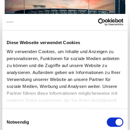
Diese Webseite verwendet Cookies
Wir verwenden Cookies, um Inhalte und Anzeigen zu
Standort Brunn
personalisieren, Funktionen für soziale Medien anbieten
zu können und die Zugriffe auf unsere Website zu
Zur Standortseite
analysieren. Außerdem geben wir Informationen zu Ihrer
Verwendung unserer Website an unsere Partner für
soziale Medien, Werbung und Analysen weiter. Unsere
Wiener Straße 154, 2345 Brunn am Gebirge
Partner führen diese Informationen möglicherweise mit
weiteren Daten zusammen, die Sie ihnen bereitgestellt
+43 2236 90 90 30
haben oder die sie im Rahmen Ihrer Nutzung der Dienste
brunn@merbag.at
gesammelt haben.
Einwilligungsauswahl
Notwendig