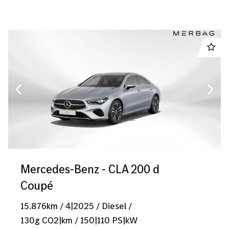
Mercedes-Benz - CLA 200 d
Coupé
15.876
km
/
4|2025
/
Diesel
/
130
g CO2|km
/
150
|
110
PS|kW