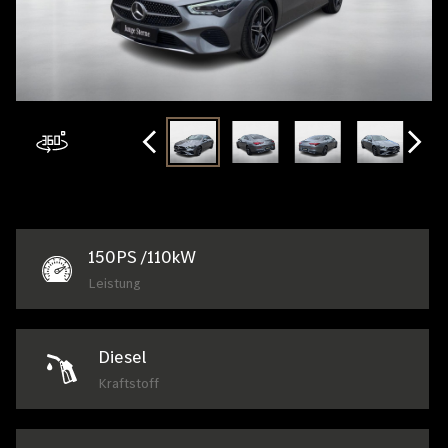
150
PS /
110
kW
Leistung
Diesel
Kraftstoff