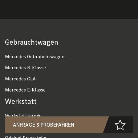
Gebrauchtwagen
Fußzeile
Mercedes Gebrauchtwagen
Mercedes B-Klasse
Mercedes CLA
Mercedes E-Klasse
Werkstatt
Werkstatttermin
ANFRAGE & PROBEFAHREN
Werkstatt-Aktionen
Original Ersatzteile