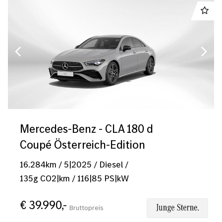
Mercedes-Benz - CLA 180 d
Coupé Österreich-Edition
16.284
km
/
5|2025
/
Diesel
/
135
g CO2|km
/
116
|
85
PS|kW
€ 39.990,-
Bruttopreis