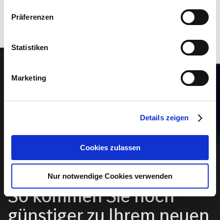
Präferenzen
Statistiken
Bild
Marketing
Details zeigen
Cookies zulassen
Träume erfüllen war noch nie so einfach
Nur notwendige Cookies verwenden
So kommen Sie noch
günstiger zu Ihrem neuen