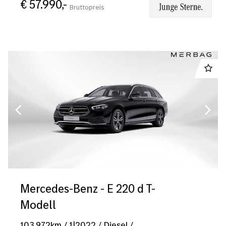
€ 57.990,-
Bruttopreis
Mercedes-Benz - E 220 d T-
Modell
103.972
km
/
1|2022
/
Diesel
/