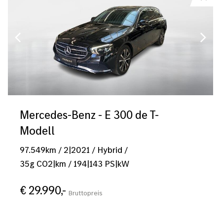
Mercedes-Benz - E 300 de T-
Modell
97.549
km
/
2|2021
/
Hybrid
/
35
g CO2|km
/
194
|
143
PS|kW
€ 29.990,-
Bruttopreis