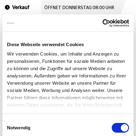
Verkauf
ÖFFNET DONNERSTAG 08:00 UHR
Mo. - Fr.
8:00 - 18:00
Sa.
9:00 - 12:00
So.
Geschlossen
Diese Webseite verwendet Cookies
Wir verwenden Cookies, um Inhalte und Anzeigen zu
personalisieren, Funktionen für soziale Medien anbieten
zu können und die Zugriffe auf unsere Website zu
Inzahlungnahme-Rechner
analysieren. Außerdem geben wir Informationen zu Ihrer
Verwendung unserer Website an unsere Partner für
Noch günstiger zum neuen Gebrauchtwagen!
soziale Medien, Werbung und Analysen weiter. Unsere
Partner führen diese Informationen möglicherweise mit
Geben Sie Ihr aktuelles Fahrzeug in Zahlung.
weiteren Daten zusammen, die Sie ihnen bereitgestellt
haben oder die sie im Rahmen Ihrer Nutzung der Dienste
Jetzt Marktwert berechnen
gesammelt haben.
Einwilligungsauswahl
Bitte aktivieren Sie Cookies aus der Kategorie 'Statistik'
Notwendig
um dieses Service zu benutzen.
Einstellungen öffnen.