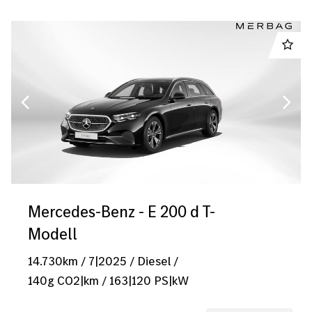
Mercedes-Benz - E 200 d T-
Modell
14.730
km
/
7|2025
/
Diesel
/
140
g CO2|km
/
163
|
120
PS|kW