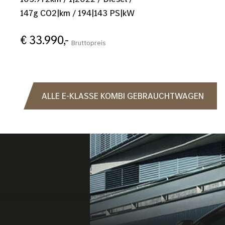
147
g CO2|km
/
194
|
143
PS|kW
€ 33.990,-
Bruttopreis
ALLE E-KLASSE KOMBI GEBRAUCHTWAGEN
Bild