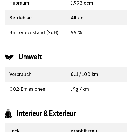
Hubraum
1.993 ccm
Betriebsart
Allrad
Batteriezustand (SoH)
99 %
Umwelt
Verbrauch
6.1l / 100 km
CO2-Emissionen
19g / km
Interieur & Exterieur
Lack
graphitgrau