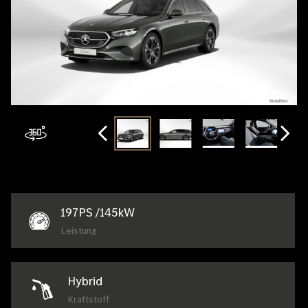
197
PS /
145
kW
Leistung
Hybrid
Kraftstoff