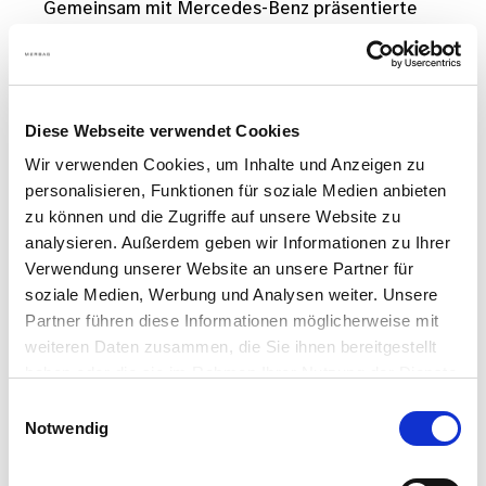
Gemeinsam mit Mercedes-Benz präsentierte
Merbag bei den Wiener Elektro Tagen 2026 die
neuesten und modernsten Elektromodelle.
WEITERLESEN
Diese Webseite verwendet Cookies
Wir verwenden Cookies, um Inhalte und Anzeigen zu
personalisieren, Funktionen für soziale Medien anbieten
zu können und die Zugriffe auf unsere Website zu
Bild
analysieren. Außerdem geben wir Informationen zu Ihrer
Verwendung unserer Website an unsere Partner für
soziale Medien, Werbung und Analysen weiter. Unsere
Partner führen diese Informationen möglicherweise mit
weiteren Daten zusammen, die Sie ihnen bereitgestellt
haben oder die sie im Rahmen Ihrer Nutzung der Dienste
gesammelt haben.
Einwilligungsauswahl
Notwendig