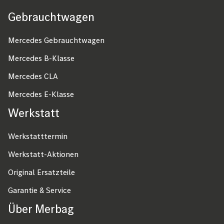
n
Gebrauchtwagen
Fußzeile
n
u
Mercedes Gebrauchtwagen
m
Mercedes B-Klasse
m
Mercedes CLA
e
Mercedes E-Klasse
r
Werkstatt
i
e
Werkstatttermin
r
Werkstatt-Aktionen
u
Original Ersatzteile
n
Garantie & Service
g
Über Merbag