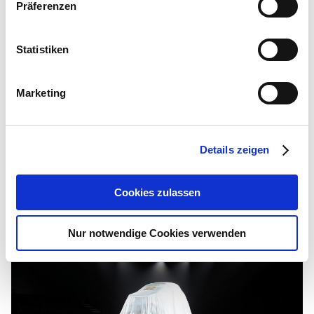
Präferenzen
29.05.2026
Exklusive Sneak Preview des VLE
Statistiken
In einem ausgewählten Kreis geladener Gäste
wurde die neue Grand Limousine, der
Marketing
Mercedes-Benz VLE, erstmals bei Merbag
präsentiert.
Details zeigen
WEITERLESEN
Cookies zulassen
Bild
Nur notwendige Cookies verwenden