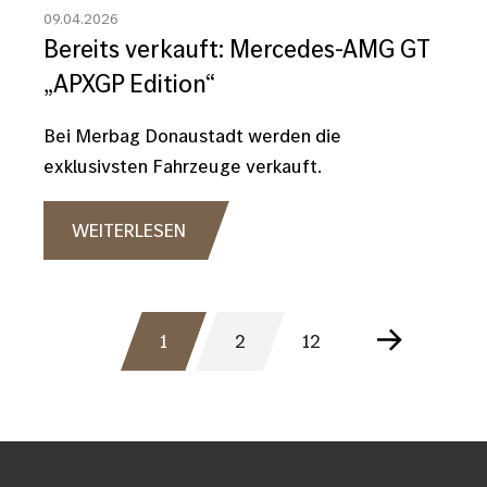
09.04.2026
Bereits verkauft: Mercedes-AMG GT
„APXGP Edition“
Bei Merbag Donaustadt werden die
exklusivsten Fahrzeuge verkauft.
WEITERLESEN
S
1
2
12
AKTUELLE
SEITE
LETZTE
NÄCHSTE
e
SEITE
SEITE
SEITE
i
t
e