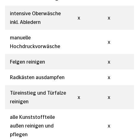
intensive Oberwäsche
x
x
inkl. Abledern
manuelle
x
Hochdruckvorwäsche
Felgen reinigen
x
Radkästen ausdampfen
x
Türeinstieg und Türfalze
x
x
reinigen
alle Kunststoffteile
außen reinigen und
x
pflegen