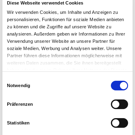
Polster und Teppiche
Diese Webseite verwendet Cookies
saugen (keine
x
Wir verwenden Cookies, um Inhalte und Anzeigen zu
Fleckenentfernung)
personalisieren, Funktionen für soziale Medien anbieten
zu können und die Zugriffe auf unsere Website zu
Fußmatten ausklopfen u.
analysieren. Außerdem geben wir Informationen zu Ihrer
x
reinigen
Verwendung unserer Website an unsere Partner für
soziale Medien, Werbung und Analysen weiter. Unsere
Partner führen diese Informationen möglicherweise mit
Dachhimmel reinigen
x
weiteren Daten zusammen, die Sie ihnen bereitgestellt
haben oder die sie im Rahmen Ihrer Nutzung der Dienste
Armaturenbrett, Cockpit
x
gesammelt haben.
Einwilligungsauswahl
u. Mittelkonsole wischen
Notwendig
Kunststoffverkleidungen
x
wischen
Präferenzen
intensive Reinigung aller
x
Statistiken
Ablagen und Ecken