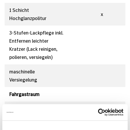
1 Schicht
x
Hochglanzpolitur
3-Stufen-Lackpflege inkl.
Entfernen leichter
Kratzer (Lack reinigen,
polieren, versiegeln)
maschinelle
Versiegelung
Fahrgastraum
Scheiben innen und
x
x
außen reinigen