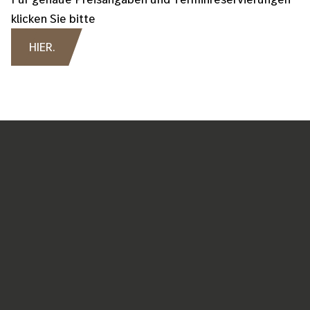
klicken Sie bitte
HIER.
Maßgeschneiderte
Fahrzeugreinigung
Zur fachgerechten Reinigung Ihres Fahrzeugs
verwenden wir in unseren Werkstätten ausschließlich
Reinigungsmittel und Polituren, die Ihr Fahrzeug und
die Umwelt schonen. Damit Ihr Fahrzeug genau nach
Ihren Wünschen gereinigt wird und wieder in neuem
Glanz erscheint, können Sie selbstverständlich auch
einzelne Komponenten der Pflegepakete selbst