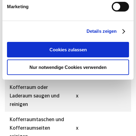
Marketing
Kunststoffteile
x
einlassen
Fleckentfernung Polster
Details zeigen
und Teppiche
Cookies zulassen
Polstershampoonage
bzw. Lederreinigung und
Nur notwendige Cookies verwenden
Pflege
Kofferraum oder
Laderaum saugen und
x
reinigen
Kofferraumtaschen und
Kofferraumseiten
x