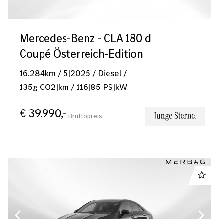
Mercedes-Benz - CLA 180 d
Coupé Österreich-Edition
16.284
km
/
5|2025
/
Diesel
/
135
g CO2|km
/
116
|
85
PS|kW
Mercedes-Benz
€ 39.990,-
Bruttopreis