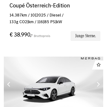
Coupé Österreich-Edition
14.387
km
/
10|2025
/
Diesel
/
133
g CO2|km
/
116
|
85
PS|kW
€ 38.990,-
Bruttopreis
Preis