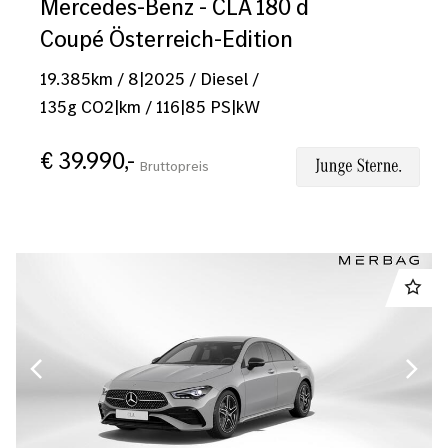
Mercedes-Benz - CLA 180 d
Coupé Österreich-Edition
19.385
km
/
8|2025
/
Diesel
/
135
g CO2|km
/
116
|
85
PS|kW
€ 39.990,-
Bruttopreis