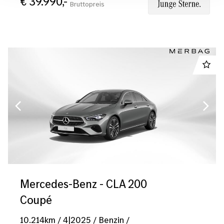
€ 39.990,-
Bruttopreis
Fahrzeugtyp
0
Mercedes-Benz - CLA 200
Coupé
10.214
km
/
4|2025
/
Benzin
/