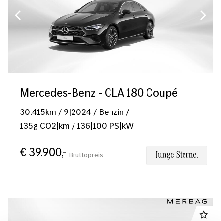
Mercedes-Benz - CLA 180 Coupé
30.415
km
/
9|2024
/
Benzin
/
135
g CO2|km
/
136
|
100
PS|kW
€ 39.900,-
Bruttopreis
CLA