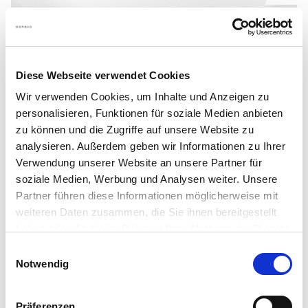
Diese Webseite verwendet Cookies
Wir verwenden Cookies, um Inhalte und Anzeigen zu
personalisieren, Funktionen für soziale Medien anbieten
zu können und die Zugriffe auf unsere Website zu
analysieren. Außerdem geben wir Informationen zu Ihrer
Mercedes-Benz - CLA 180 d
Verwendung unserer Website an unsere Partner für
Coupé
soziale Medien, Werbung und Analysen weiter. Unsere
Partner führen diese Informationen möglicherweise mit
23.486
km
/
9|2024
/
Diesel
/
weiteren Daten zusammen, die Sie ihnen bereitgestellt
134
g CO2|km
/
116
|
85
PS|kW
haben oder die sie im Rahmen Ihrer Nutzung der Dienste
gesammelt haben.
Einwilligungsauswahl
€ 38.990,-
Notwendig
Bruttopreis
Präferenzen