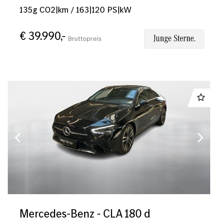
135
g CO2|km
/
163
|
120
PS|kW
€ 39.990,-
Bruttopreis
Mercedes-Benz - CLA 180 d