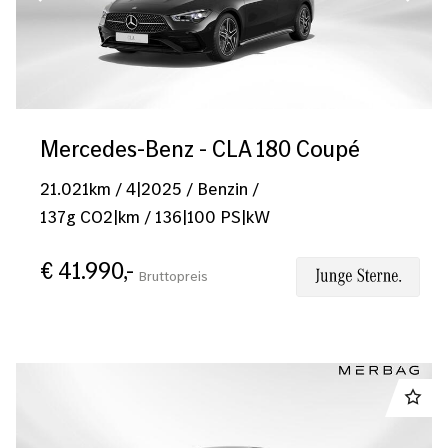
Mercedes-Benz - CLA 180 Coupé
21.021
km
/
4|2025
/
Benzin
/
137
g CO2|km
/
136
|
100
PS|kW
€ 41.990,-
Bruttopreis