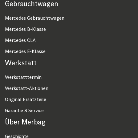
n
Gebrauchtwagen
Fußzeile
n
Mercedes Gebrauchtwagen
u
m
Mercedes B-Klasse
m
Mercedes CLA
e
Mercedes E-Klasse
r
Werkstatt
i
Werkstatttermin
e
r
Werkstatt-Aktionen
u
Original Ersatzteile
n
Garantie & Service
g
Über Merbag
Geschichte