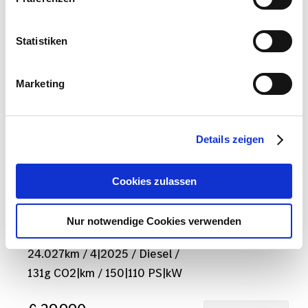
Statistiken
Marketing
Details zeigen
Cookies zulassen
Mercedes-Benz - CLA 200 d
Nur notwendige Cookies verwenden
Coupé
24.027
km
/
4|2025
/
Diesel
/
131
g CO2|km
/
150
|
110
PS|kW